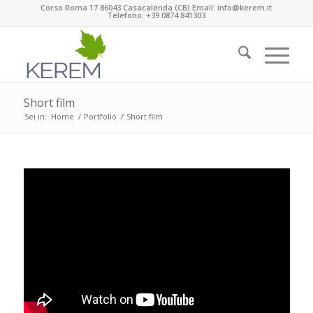
Corso Roma 17 86043 Casacalenda (CB) Email: info@kerem.it
Telefono: +39 0874 841303
Short film
Sei in:
Home
/
Portfolio
/
Short film